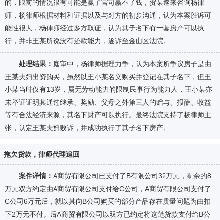
的，眼前的情况很有可能是赢了官司赢不了钱，贺某遂来咨询杨律
师，杨律师根据材料和证据以及与对方的初步沟通，认为本案胜诉可
能性很大，杨律师经过多方取证，认为其子名下有一套房产可以执
行，并非王某所说没有还款能力，遂诉至金山区法院。
处理结果：
庭审中，杨律师据理力争，认为本案所争议房子是由
王某夫妇出资购买，虽然以王小某名义购买并登记在其子名下，但王
小某当时仅有13岁，属无劳动能力的限制民事行为能力人，王小某亦
未举证证明其通过继承、奖励、父母之外第三人的赠与、报酬、收益
等有合法经济来源，其名下财产可以执行。最终法院支持了杨律师主
张，认定王某夫妇败诉，并成功执行了其子名下房产。
拖欠货款，律师代理追回
案件详情：
A商贸有限公司已支付了B有限公司32万元，剩余的8
万元双方约定由A商贸有限公司支付给C公司，A商贸有限公司支付了
C公司6万元后，就以其向B公司购买的部分产品存在质量问题为由扣
下2万元不付。后A商贸有限公司以双方已约定将这笔货款支付给B公