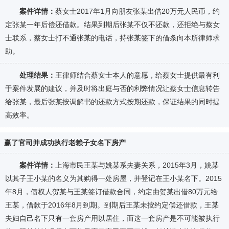
案件详情：
蔡女士2017年1月向朋友张某出借20万元人民币，约
定张某一年后偿还借款。结果到期后张某不仅不还款，还拒绝与蔡女
士联系，蔡女士打不通张某的电话，持张某签下的借条向本所律师求
助。
处理结果：
王律师结合蔡女士本人的意愿，给蔡女士提供最有利
于案件发展的建议，并及时将出庭与否的利弊情况让蔡女士信息转告
给张某，最后张某按调解书的还款方式按期还款，保证结果的同时提
高效率。
赢了官司并成功执行老赖子女名下房产
案件详情：
上海市民王某与姚某系夫妻关系，2015年3月，姚某
以其子王小某的名义为其购得一处房屋，并登记在王小某名下。2015
年8月，债权人贺某与王某签订借款合同，约定由贺某出借80万元给
王某，借款于2016年8月到期。到期后王某未按约定偿还借款，王某
夫妇自己名下只有一套房产用以居住，而这一套房产是不可能被执行